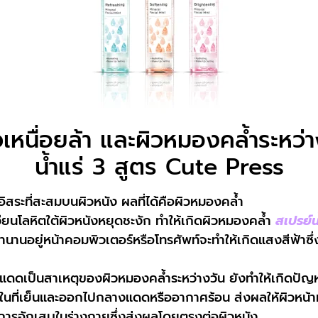
วเหนื่อยล้า และผิวหมองคล้ำระหว่
น้ำแร่ 3 สูตร Cute Press
ลอิสระที่สะสมบนผิวหนัง ผลที่ได้คือผิวหมองคล้ำ
ียนโลหิตใต้ผิวหนังหยุดชะงัก ทำให้เกิดผิวหมองคล้ำ
สเปรย์น
นานอยู่หน้าคอมพิวเตอร์หรือโทรศัพท์จะทำให้เกิดแสงสีฟ้าซึ
ดดเป็นสาเหตุของผิวหมองคล้ำระหว่างวัน ยังทำให้เกิดปัญหา
่ในที่เย็นและออกไปกลางแดดหรืออากาศร้อน ส่งผลให้ผิวหน้า
การอักเสบในร่างกายซึ่งส่งผลโดยตรงต่อผิวหนัง