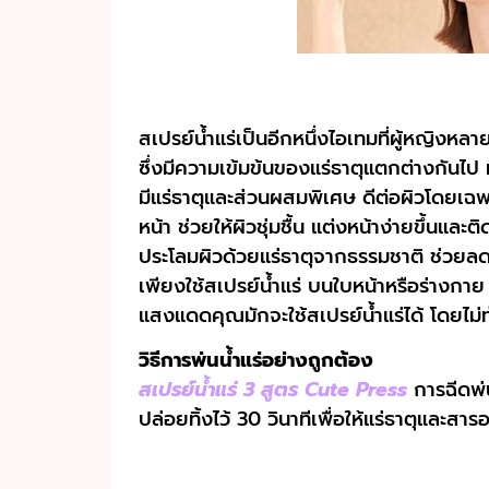
สเปรย์น้ำแร่เป็นอีกหนึ่งไอเทมที่ผู้หญิงหลา
ซึ่งมีความเข้มข้นของแร่ธาตุแตกต่างกันไป 
มีแร่ธาตุและส่วนผสมพิเศษ ดีต่อผิวโดยเฉพ
หน้า ช่วยให้ผิวชุ่มชื้น แต่งหน้าง่ายขึ้น
ประโลมผิวด้วยแร่ธาตุจากธรรมชาติ ช่วย
เพียงใช้สเปรย์น้ำแร่ บนใบหน้าหรือร่างก
แสงแดดคุณมักจะใช้สเปรย์น้ำแร่ได้ โดยไม่
วิธีการพ่นน้ำแร่อย่างถูกต้อง
สเปรย์น้ำแร่ 3 สูตร Cute Press
การฉีดพ่
ปล่อยทิ้งไว้ 30 วินาทีเพื่อให้แร่ธาตุและสา