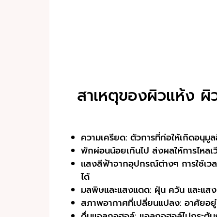
สาเหตุของผิวแห้ง ผิ
ความเครียด: ตัวการที่ก่อให้เกิดอนุมู
พักผ่อนน้อยเกินไป ส่งผลให้การไหลเว
แสงสีฟ้าจากอุปกรณ์ต่างๆ การใช้เวลา
ได้
มลพิษและแสงแดด: ฝุ่น ควัน และแสงแ
สภาพอากาศที่เปลี่ยนแปลง: อาศัยอยู
ดื่มแอลกอฮอล์: แอลกอฮอล์ไปกระตุ้น