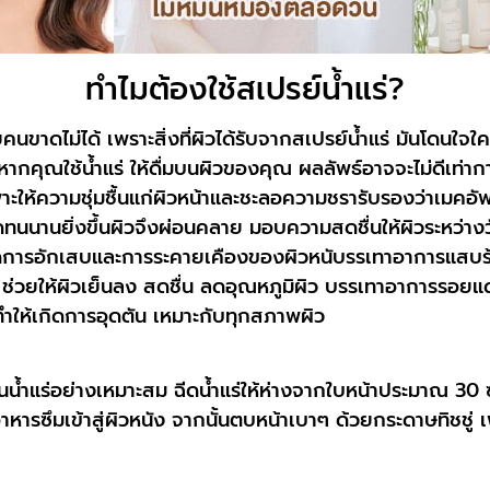
ทำไมต้องใช้สเปรย์น้ำแร่?
ยคนขาดไม่ได้ เพราะสิ่งที่ผิวได้รับจากสเปรย์น้ำแร่ มันโดนใจ
หากคุณใช้น้ำแร่ ให้ดื่มบนผิวของคุณ ผลลัพธ์อาจจะไม่ดีเท่าก
าะให้ความชุ่มชื้นแก่ผิวหน้าและชะลอความชรารับรองว่าเมคอั
และติดทนนานยิ่งขึ้นผิวจึงผ่อนคลาย มอบความสดชื่นให้ผิวระหว
ลดการอักเสบและการระคายเคืองของผิวหนับรรเทาอาการแสบ
าย ช่วยให้ผิวเย็นลง สดชื่น ลดอุณหภูมิผิว บรรเทาอาการรอย
ทำให้เกิดการอุดตัน เหมาะกับทุกสภาพผิว
นน้ำแร่อย่างเหมาะสม ฉีดน้ำแร่ให้ห่างจากใบหน้าประมาณ 30 ซม
รอาหารซึมเข้าสู่ผิวหนัง จากนั้นตบหน้าเบาๆ ด้วยกระดาษทิชชู่